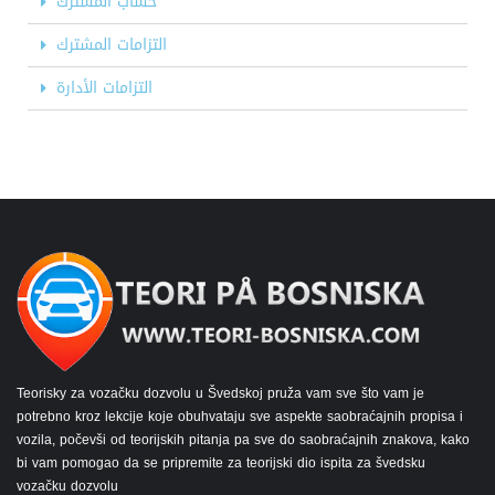
حساب المشترك
التزامات المشترك
التزامات الأدارة
Teorisky za vozačku dozvolu u Švedskoj pruža vam sve što vam je
potrebno kroz lekcije koje obuhvataju sve aspekte saobraćajnih propisa i
vozila, počevši od teorijskih pitanja pa sve do saobraćajnih znakova, kako
bi vam pomogao da se pripremite za teorijski dio ispita za švedsku
vozačku dozvolu