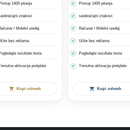
Pristup 1400 pitanja
Pristup 1400 pitanja
eta više od jednog izvora informacija, može izgubiti fokus i postati z
 i naučiti zakone na odgovarajući način i iz odgovarajućeg i pouzdano
saobraćajni znakovi
saobraćajni znakovi
 slučaju ćete bolje poznavati i razumjeti zakone i vaše misli neće b
ni da shvatite i najsitnije detalje i shvatite zašto su ovi zakoni uveden
Računar / Mobilni uređaj
Računar / Mobilni uređaj
i veoma efikasnim vozačem i omogućava vam da brzo reagujete u raz
Učite bez reklama
Učite bez reklama
66- Tenzija i psihološki stres
Pogledajte rezultate testa
Pogledajte rezultate testa
Trenutna aktivacija pretplate
Trenutna aktivacija pretplate
Kupi odmah
Kupi odmah