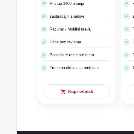
Pristup 1400 pitanja
Ako polazniku om
Pokušajte razumjeti
saobraćajni znakovi
Jer u ovom
Osim toga, dubinsko učenje či
Računar / Mobilni uređaj
To vas čini iskusnim 
Učite bez reklama
Pogledajte rezultate testa
Trenutna aktivacija pretplate
Kupi odmah