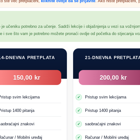
ko ste već pretplaćeni,
kliknite ovdje da se prijavite
. Ako niste pretplaćeni, p
o je učeniku potrebno za učenje. Sadrži lekcije i objašnjenja u vezi sa vožnjo
nje i sve što vam je potrebno možete pronaći ovdje od početka do stjecanja v
14-DNEVNA PRETPLATA
21-DNEVNA PRETPLAT
150,00 kr
200,00 kr
Učenje po navici
nja iz navika su informacije koje stalno vidite ili stječete o mjestima
Pristup svim lekcijama
Pristup svim lekcijama
te se na posao svaki dan i tamo je nenakrivena željeznička pruga i vidl
 sa te raskrsnice ili pruge, pa zapamtite mjesto i počnete misliti da 
Pristup 1400 pitanja
Pristup 1400 pitanja
st postaju sve manje ili nikakvi, ali jednog dana prolazite normalno 
đe voz i dogodi se strašna nesreća. To se po običaju zove obrazovan
saobraćajni znakovi
saobraćajni znakovi
Obrazovanje imitacijom
Računar / Mobilni uređaj
Računar / Mobilni uređaj