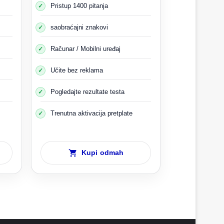
Pristup 1400 pitanja
bunjen oko stvari
g izvora informacija
saobraćajni znakovi
iti ometene
i i koji je razlog tome i tome
Računar / Mobilni uređaj
nim teškim situacijama
Učite bez reklama
Pogledajte rezultate testa
Trenutna aktivacija pretplate
Kupi odmah