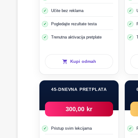
Učite bez reklama
Kada vidite nekog o
Pogledajte rezultate testa
Na primjer, ako ste u
Trenutna aktivacija pretplate
Ako drugima 
Nemojte imitirati osobu koja je nepromišljen
Kupi odmah
Površno obrazovanje je
45-DNEVNA PRETPLATA
Ova vrsta 
Kao vozač, morate imati svoj um kao sklad
300,00 kr
Pristup svim lekcijama