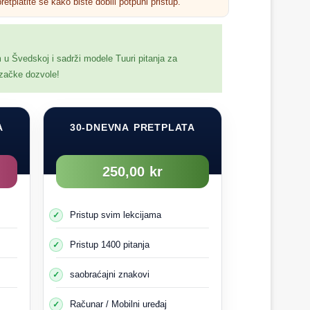
retplatite se kako biste dobili potpuni pristup.
m u Švedskoj i sadrži modele Tuuri pitanja za
ozačke dozvole!
A
30-DNEVNA PRETPLATA
250,00 kr
 i vremenu
Pristup svim lekcijama
jivost je nejasna
odavde ne prolaze vozovi.
Pristup 1400 pitanja
i ne očekujete da će doći voz.
je.
saobraćajni znakovi
Računar / Mobilni uređaj