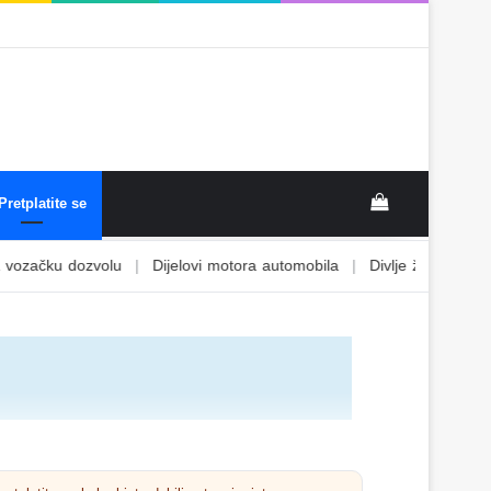
Pretplatite se
u dozvolu
|
Dijelovi motora automobila
|
Divlje životinje
|
Djeca i