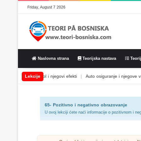
Friday, August 7 2026
Naslovna strana
Teorijska nastava
Teorij
tem
|
Alkohol i njegovi efekti
Lekcije
|
Auto osiguranje i njegove vrste
|
65- Pozitivno i negativno obrazovanje
U ovoj lekciji ćete naći informacije o pozitivnom i 