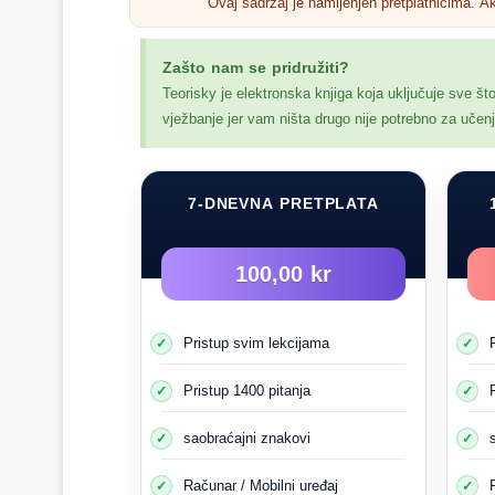
Ovaj sadržaj je namijenjen pretplatnicima. A
Zašto nam se pridružiti?
Teorisky je elektronska knjiga koja uključuje sve št
vježbanje jer vam ništa drugo nije potrebno za uče
7-DNEVNA PRETPLATA
100,00 kr
Način uče
Pristup svim lekcijama
Na primjer, vozi
Vrlo malo vozova prolazi
Pristup 1400 pitanja
Vaša pažnja i briga za opasno
Do
saobraćajni znakovi
Računar / Mobilni uređaj