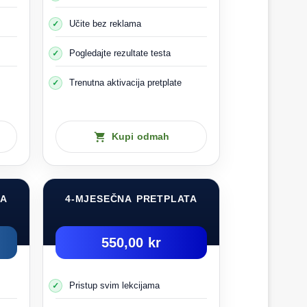
Učite bez reklama
vanje kroz imitaciju
Pogledajte rezultate testa
brzu i pogrešnu odluku
Trenutna aktivacija pretplate
jenim stopama
aćaja, jer će se to negativno odraziti na vas
Kupi odmah
a onda zaboravite na to
TA
4-MJESEČNA PRETPLATA
li iskustvu
urni da će vam u nekom trenutku zatrebati.
550,00 kr
Pristup svim lekcijama