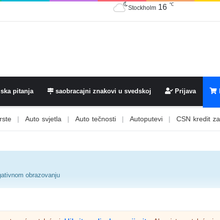
16
℃
Stockholm
ska pitanja
saobracajni znakovi u svedskoj
Prijava
Auto svjetla
|
Auto tečnosti
|
Autoputevi
|
CSN kredit za vozačk
negativnom obrazovanju