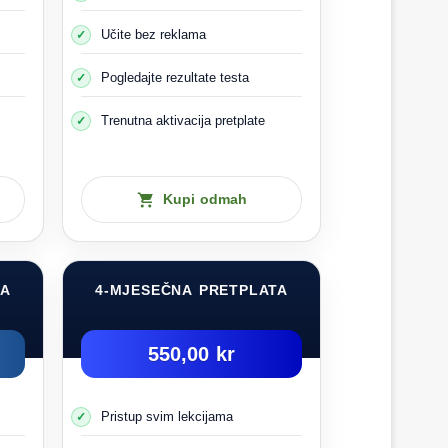
Učite bez reklama
Pogledajte rezultate testa
Trenutna aktivacija pretplate
Kupi odmah
TA
4-MJESEČNA PRETPLATA
550,00 kr
alo ili prednje prozore
Pristup svim lekcijama
su također skrivene