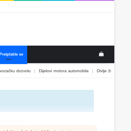
Pretplatite se
 dozvolu
|
Dijelovi motora automobila
|
Divlje životinje
|
Djeca i 
 prednji prozor
ledati u sljedećim situacijama: