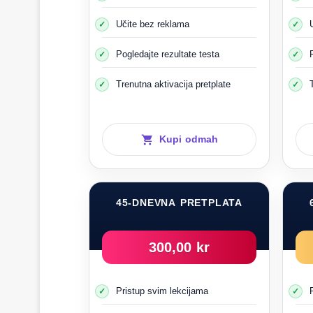
Učite bez reklama
Pogledajte rezultate testa
Trenutna aktivacija pretplate
Kupi odmah
45-DNEVNA PRETPLATA
300,00 kr
Polja označena brojevi
Pristup svim lekcijama
To znači da ako je