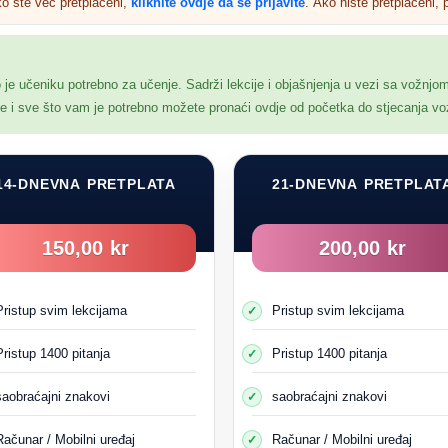
ko ste već pretplaćeni,
kliknite ovdje da se prijavite
. Ako niste pretplaćeni, p
o je učeniku potrebno za učenje. Sadrži lekcije i objašnjenja u vezi sa vožnjo
nje i sve što vam je potrebno možete pronaći ovdje od početka do stjecanja v
14-DNEVNA PRETPLATA
21-DNEVNA PRETPLAT
Pogledajte sljedeću sliku:
150,00 kr
200,00 kr
Pristup svim lekcijama
Pristup svim lekcijama
Pristup 1400 pitanja
Pristup 1400 pitanja
saobraćajni znakovi
saobraćajni znakovi
Računar / Mobilni uređaj
Računar / Mobilni uređaj