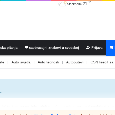
21
℃
Stockholm
ska pitanja
saobracajni znakovi u svedskoj
Prijava
uto svjetla
|
Auto tečnosti
|
Autoputevi
|
CSN kredit za vozačku
a
u tačke koje ne možete videti u bočnom retrovizoru automobila ili kroz
ako bi se izbjegla opasnost ili ozbiljan sudar Mrtvi ugao mora se pog