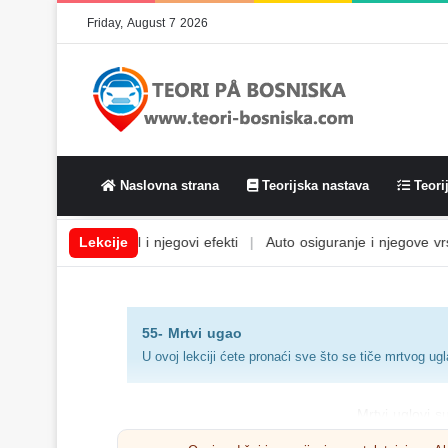
Friday, August 7 2026
Naslovna strana
Teorijska nastava
Teorij
em
|
Alkohol i njegovi efekti
Lekcije
|
Auto osiguranje i njegove vrste
|
A
55- Mrtvi ugao
U ovoj lekciji ćete pronaći sve što se tiče mrtvog ugl
Mrtvi uglovi s
Mrtvi ugao se mora pogledati k