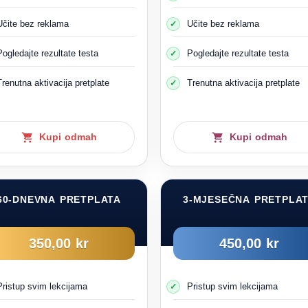
Učite bez reklama
Učite bez reklama
Pogledajte rezultate testa
Pogledajte rezultate testa
Trenutna aktivacija pretplate
Trenutna aktivacija pretplate
Kupi odmah
Kupi odmah
60-DNEVNA PRETPLATA
3-MJESEČNA PRETPLA
350,00 kr
450,00 kr
ma 1 i 2 su slijepa zona ili područje koje ne možete vidjeti kroz ogled
Pristup svim lekcijama
Pristup svim lekcijama
 auto pored vašeg automobila, ne možete ga vidjeti, a strane ceste 