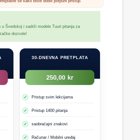
retplatite se kako biste dobili potpuni pristup.
m u Švedskoj i sadrži modele Tuuri pitanja za
ozačke dozvole!
A
30-DNEVNA PRETPLATA
250,00 kr
Pristup svim lekcijama
Pristup 1400 pitanja
saobraćajni znakovi
Računar / Mobilni uređaj