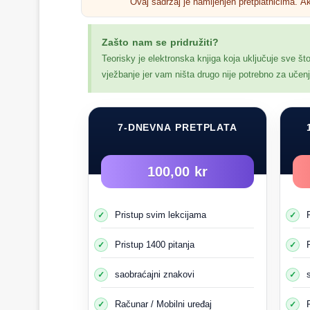
Ovaj sadržaj je namijenjen pretplatnicima. A
Prilikom skretanja
Zašto nam se pridružiti?
Prilikom izlaska iz kružnih tokova
Teorisky je elektronska knjiga koja uključuje sve št
Na parkingu
vježbanje jer vam ništa drugo nije potrebno za uče
Prilikom promjene pogonskog polja
Kada se kreće sa strane puta
7-DNEVNA PRETPLATA
100,00 kr
Pristup svim lekcijama
Pristup 1400 pitanja
saobraćajni znakovi
Računar / Mobilni uređaj