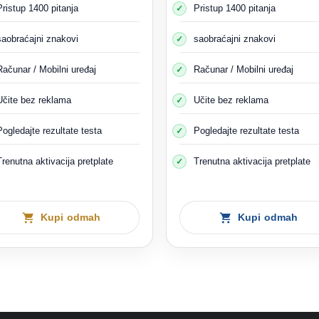
je bicikli ili pješaci, ne možete ih vidjeti niti otkriti opasnosti koje vam
Pristup 1400 pitanja
Pristup 1400 pitanja
Primjer skretanja na cesti
saobraćajni znakovi
saobraćajni znakovi
Računar / Mobilni uređaj
Računar / Mobilni uređaj
Učite bez reklama
Učite bez reklama
Pogledajte rezultate testa
Pogledajte rezultate testa
Trenutna aktivacija pretplate
Trenutna aktivacija pretplate
Kupi odmah
Kupi odmah