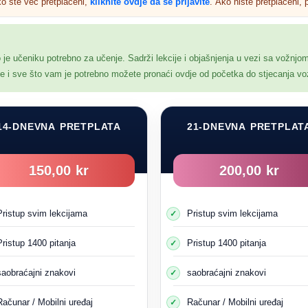
ko ste već pretplaćeni,
kliknite ovdje da se prijavite
. Ako niste pretplaćeni, p
 se mijenja kada napune 9 godina ili više Vozač mora znati da djetetov 
jednom i ne obraća pažnju. Gleda u auto, a onda trčeći prelazi cestu i
r prirodno impulsivna i mijenjaju mišljenje brzo i bez ikakvog preth
o je učeniku potrebno za učenje. Sadrži lekcije i objašnjenja u vezi sa vožnjo
Ne možete predvidjeti šta će iznenada učiniti.
nje i sve što vam je potrebno možete pronaći ovdje od početka do stjecanja v
U ovim situacijama treba obratiti više pažnje
14-DNEVNA PRETPLATA
21-DNEVNA PRETPLAT
150,00 kr
200,00 kr
Pristup svim lekcijama
Pristup svim lekcijama
Pristup 1400 pitanja
Pristup 1400 pitanja
saobraćajni znakovi
saobraćajni znakovi
Računar / Mobilni uređaj
Računar / Mobilni uređaj