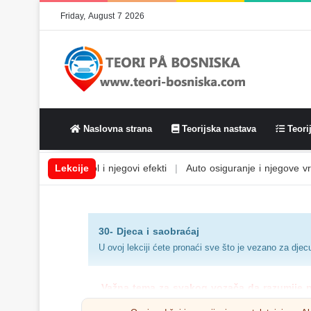
Friday, August 7 2026
Naslovna strana
Teorijska nastava
Teorij
tem
|
Alkohol i njegovi efekti
Lekcije
|
Auto osiguranje i njegove vrste
|
A
30- Djeca i saobraćaj
U ovoj lekciji ćete pronaći sve što je vezano za djec
Važna tema za svakog vozača da razumije pri