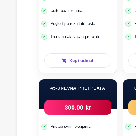
Učite bez reklama
Personal car
Pogledajte rezultate testa
Mali auto
Veliki autobus
Trenutna aktivacija pretplate
U automobi
Minibus se može registrovati kao lični automo
Kupi odmah
45-DNEVNA PRETPLATA
300,00 kr
Pristup svim lekcijama