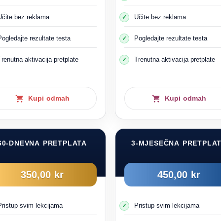
Postoje tri vrste vozila koja prevoze djecu:
Učite bez reklama
Učite bez reklama
Pogledajte rezultate testa
Pogledajte rezultate testa
Trenutna aktivacija pretplate
Trenutna aktivacija pretplate
lu namenjenom za prevoz dece, sva sedišta moraju biti opremljena 
bil, autobus ili kamion. To znači da kada je minibus registrovan kao li
Kupi odmah
Kupi odmah
pojasevima.
Što se tiče velikog autobusa, nema uslova za pojaseve.
Autobusi za prevoz dece:
60-DNEVNA PRETPLATA
3-MJESEČNA PRETPLA
350,00 kr
450,00 kr
Pristup svim lekcijama
Pristup svim lekcijama