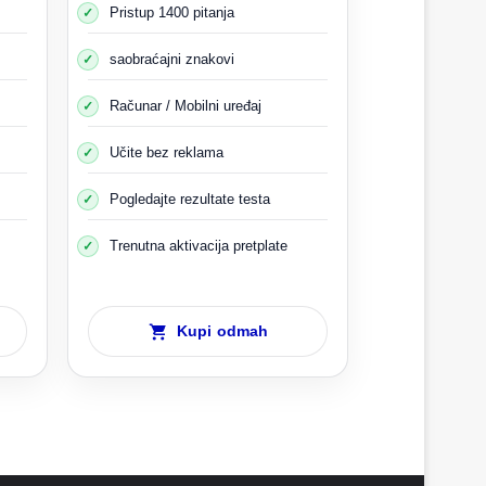
Pristup 1400 pitanja
saobraćajni znakovi
Računar / Mobilni uređaj
Učite bez reklama
Pogledajte rezultate testa
Trenutna aktivacija pretplate
 zaustavi kako bi upozorio ostatak saobraćaja..
Kupi odmah
paliti kada se djeca ostavljaju ili se ukrcaju kako
zuzetno oprezni ako dijete skoči ili prijeđe cestu.