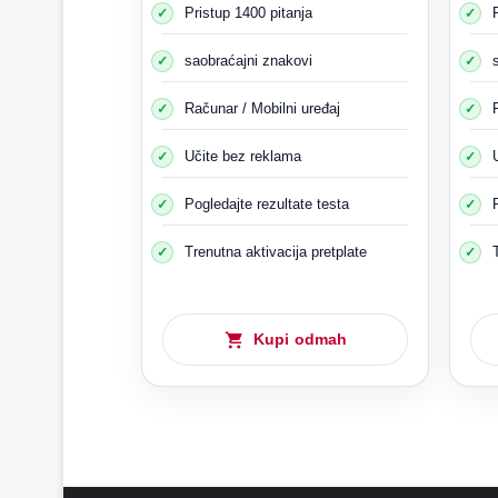
Pristup 1400 pitanja
saobraćajni znakovi
Računar / Mobilni uređaj
Učite bez reklama
Pogledajte rezultate testa
Trenutna aktivacija pretplate
Znak je postavljen
Automobil koji prev
Kupi odmah
Vozač mora uključiti svjetla upozorenja 100 metara
bi upozorili drugi saobraćaj na prisustvo djece na