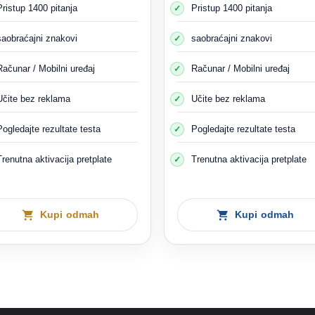
Pristup 1400 pitanja
Pristup 1400 pitanja
saobraćajni znakovi
saobraćajni znakovi
Računar / Mobilni uređaj
Računar / Mobilni uređaj
Učite bez reklama
Učite bez reklama
Pogledajte rezultate testa
Pogledajte rezultate testa
Trenutna aktivacija pretplate
Trenutna aktivacija pretplate
ozi djecu ima sijalice koje se pale i gase prije nego što se automobil
Kupi odmah
Kupi odmah
 prije i poslije parking mjesta. Svjetla upozorenja moraju se također u
 putu ili u tom području. Imate pravo pretjecati malom brzinom i biti i
Kada vidite znak