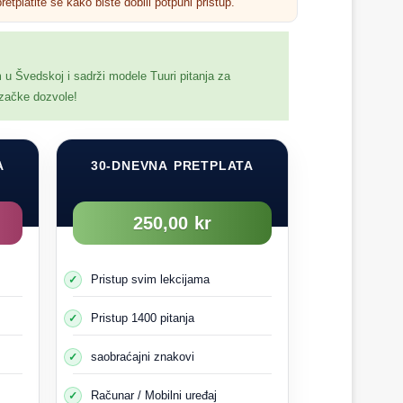
retplatite se kako biste dobili potpuni pristup.
vid (ili vid) nije savršen.
 misli da se auto odmah zaustavlja.
odnog upozorenja
m u Švedskoj i sadrži modele Tuuri pitanja za
ozačke dozvole!
A
30-DNEVNA PRETPLATA
250,00 kr
Pristup svim lekcijama
Pristup 1400 pitanja
saobraćajni znakovi
Računar / Mobilni uređaj