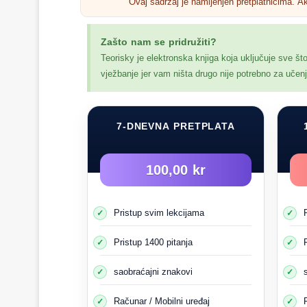
Ovaj sadržaj je namijenjen pretplatnicima. A
Ponašanje djece počinje da
Ne može vidjeti nekoliko stvari od
Zašto nam se pridružiti?
Djeca su takođe
Teorisky je elektronska knjiga koja uključuje sve št
vježbanje jer vam ništa drugo nije potrebno za uče
7-DNEVNA PRETPLATA
U dječijim školama
Rasadnici
100,00 kr
Prostori za igru ​​i zabavu
Stambeni kompleksi
Pristup svim lekcijama
Parkirani automobili
Djeca sa strane puta
Pristup 1400 pitanja
Autobus ili auto prevozi decu
saobraćajni znakovi
Centar/pješačke ulice
Računar / Mobilni uređaj