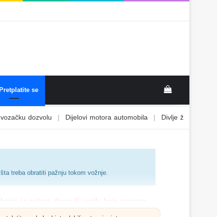
Pretplatite se
 dozvolu
|
Dijelovi motora automobila
|
Divlje životinje
|
Djeca i
šta treba obratiti pažnju tokom vožnje.
ojoj se nalaze djeca ili vozila koja prevoze