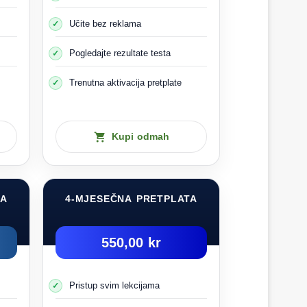
Učite bez reklama
Pogledajte rezultate testa
Trenutna aktivacija pretplate
pojasevima.
čno vozilo, sva sedišta moraju biti opremljena
Kupi odmah
TA
4-MJESEČNA PRETPLATA
550,00 kr
Pristup svim lekcijama