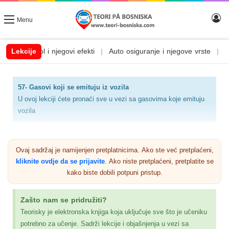
Menu
lkohol i njegovi efekti
Lekcije
|
Auto osiguranje i njegove vrste
|
Auto svje
57- Gasovi koji se emituju iz vozila
U ovoj lekciji ćete pronaći sve u vezi sa gasovima koje emituju
vozila
U ovoj lekciji govoriću o gasovima koji se emituju iz
vozila i njihovom štetnom delovanju i uticaju na životnu
Ovaj sadržaj je namijenjen pretplatnicima. Ako ste već pretplaćeni,
sredinu
kliknite ovdje da se prijavite
. Ako niste pretplaćeni, pretplatite se
kako biste dobili potpuni pristup.
Zašto nam se pridružiti?
Teorisky je elektronska knjiga koja uključuje sve što je učeniku
potrebno za učenje. Sadrži lekcije i objašnjenja u vezi sa