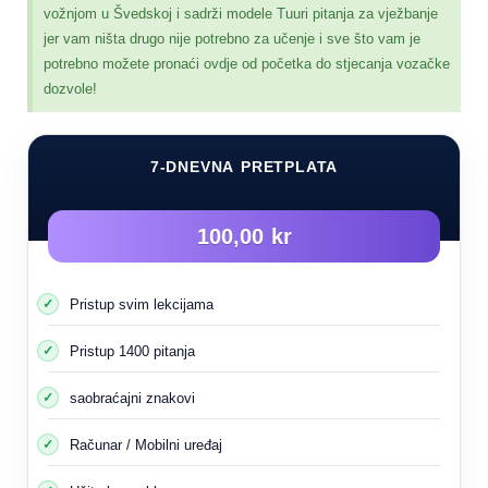
vožnjom u Švedskoj i sadrži modele Tuuri pitanja za vježbanje
jer vam ništa drugo nije potrebno za učenje i sve što vam je
potrebno možete pronaći ovdje od početka do stjecanja vozačke
dozvole!
Ugljen monoksid (CO)
7-DNEVNA PRETPLATA
Utiče na apsorpciju kisika u krvi.
100,00 kr
Uzrokuje umor i u većini slučajeva može dovesti do
smrti.
Pristup svim lekcijama
Katalitički filter smanjuje emisiju ugljen monoksida.
Nije korisno za život, poput kiseonika, od kojeg zavisi
Pristup 1400 pitanja
život živih organizama.
saobraćajni znakovi
Nastaje kao rezultat nepotpunog sagorijevanja ugljičnih
materijala i organskih spojeva kao što su ugalj, ulja,
Računar / Mobilni uređaj
masti i goriva.