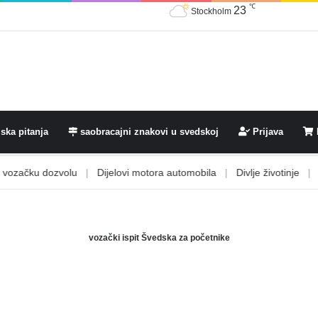
℃
23
Stockholm
ska pitanja
saobracajni znakovi u svedskoj
Prijava
začku dozvolu
|
Dijelovi motora automobila
|
Divlje životinje
|
Dje
vozački ispit Švedska za početnike