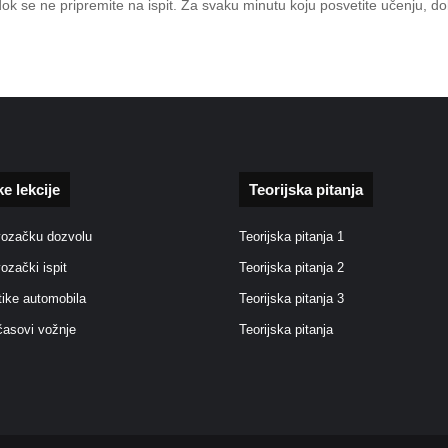
 dok se ne pripremite na ispit. Za svaku minutu koju posvetite učenju, d
ke lekcije
Teorijska pitanja
vozačku dozvolu
Teorijska pitanja 1
vozački ispit
Teorijska pitanja 2
tike automobila
Teorijska pitanja 3
časovi vožnje
Teorijska pitanja