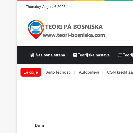
Thursday, August 6 2026
Naslovna strana
Teorijska nastava
Teorij
e
|
Auto svjetla
Lekcije
|
Auto tečnosti
|
Autoputevi
|
CSN kredit za vo
Dom