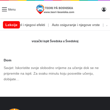
Lo
Menu
m
|
Lekcije
Alkohol i njegovi efekti
|
Auto osiguranje i njegove vrste
|
Aut
vozački ispit Švedska u Švedskoj
Dom
Savjet: Iskoristite svoje slobodno vrijeme za učenje dok se ne
pripremite na ispit. Za svaku minutu koju posvetite učenju,
dobijate…