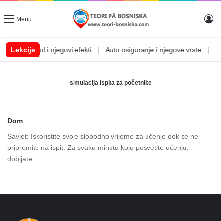
Lo
Menu
em
|
Lekcije
Alkohol i njegovi efekti
|
Auto osiguranje i njegove vrste
|
Aut
simulacija ispita za početnike
Dom
Savjet: Iskoristite svoje slobodno vrijeme za učenje dok se ne
pripremite na ispit. Za svaku minutu koju posvetite učenju,
dobijate…