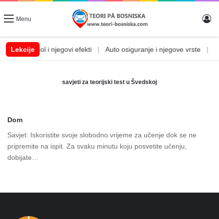
Lo
Menu
em
|
Lekcije
Alkohol i njegovi efekti
|
Auto osiguranje i njegove vrste
|
Aut
savjeti za teorijski test u Švedskoj
Dom
Savjet: Iskoristite svoje slobodno vrijeme za učenje dok se ne
pripremite na ispit. Za svaku minutu koju posvetite učenju,
dobijate…