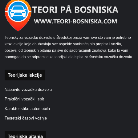
Teorisky za vozačku dozvolu u Švedskoj pruža vam sve što vam je potrebno
kroz lekcije koje obuhvataju sve aspekte saobraćajnih propisa i vozila,
počevši od teorijskih pitanja pa sve do saobraćajnih znakova, kako bi vam
pomogao da se pripremite za teorijski dio ispita za švedsku vozačku dozvolu
Teorijske lekcije
Nabavite vozačku dozvolu
Praktični vozački ispit
Karakteristike automobila
Teoretski časovi vožnje
Teorijska pitanja