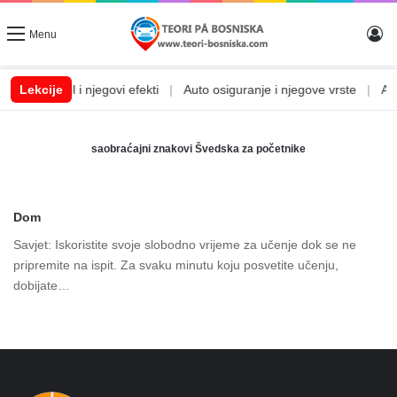
Lo
Menu
m
|
Lekcije
Alkohol i njegovi efekti
|
Auto osiguranje i njegove vrste
|
Auto
saobraćajni znakovi Švedska za početnike
Dom
Savjet: Iskoristite svoje slobodno vrijeme za učenje dok se ne
pripremite na ispit. Za svaku minutu koju posvetite učenju,
dobijate…