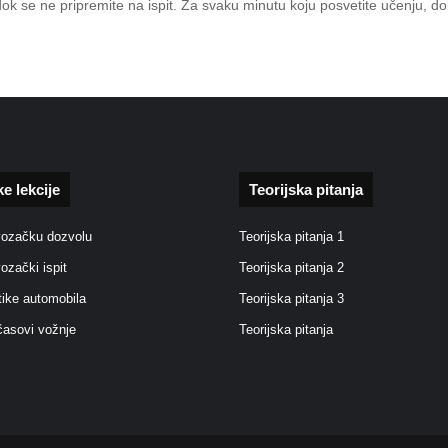
 dok se ne pripremite na ispit. Za svaku minutu koju posvetite učenju, d
ke lekcije
Teorijska pitanja
vozačku dozvolu
Teorijska pitanja 1
vozački ispit
Teorijska pitanja 2
tike automobila
Teorijska pitanja 3
časovi vožnje
Teorijska pitanja