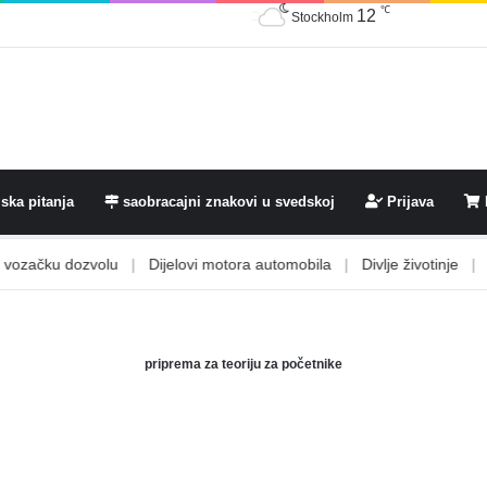
℃
12
Stockholm
ska pitanja
saobracajni znakovi u svedskoj
Prijava
ozačku dozvolu
|
Dijelovi motora automobila
|
Divlje životinje
|
Dj
priprema za teoriju za početnike