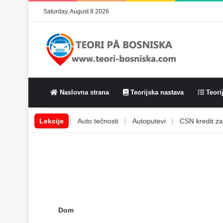
Saturday, August 8 2026
Naslovna strana
Teorijska nastava
Teorij
e
|
Auto svjetla
Lekcije
|
Auto tečnosti
|
Autoputevi
|
CSN kredit za v
Dom