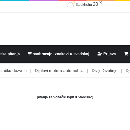
℃
20
Stockholm
ska pitanja
saobracajni znakovi u svedskoj
Prijava
čku dozvolu
|
Dijelovi motora automobila
|
Divlje životinje
|
Djeca
pitanja za vozački ispit u Švedskoj