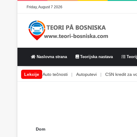
Friday, August 7 2026
Naslovna strana
Teorijska nastava
Teorij
|
Auto svjetla
Lekcije
|
Auto tečnosti
|
Autoputevi
|
CSN kredit za voza
Dom