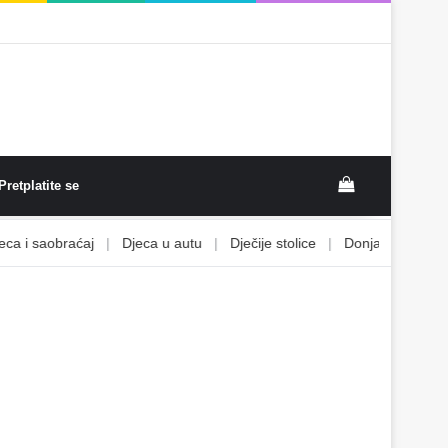
View your sh
Pretplatite se
 i saobraćaj
|
Djeca u autu
|
Dječije stolice
|
Donja i gornja zatv