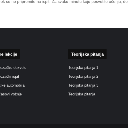
 dok se ne pripremite na ispit. Za svaku minutu koju posvetite učenju, d
ke lekcije
Teorijska pitanja
vozačku dozvolu
Teorijska pitanja 1
vozački ispit
Teorijska pitanja 2
tike automobila
Teorijska pitanja 3
časovi vožnje
Teorijska pitanja