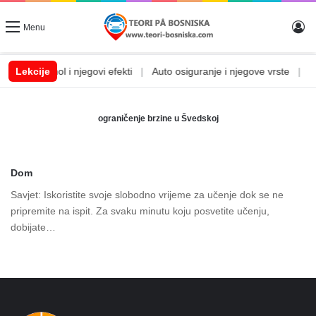
Lo
Menu
em
|
Lekcije
Alkohol i njegovi efekti
|
Auto osiguranje i njegove vrste
|
Aut
ograničenje brzine u Švedskoj
Dom
Savjet: Iskoristite svoje slobodno vrijeme za učenje dok se ne
pripremite na ispit. Za svaku minutu koju posvetite učenju,
dobijate…