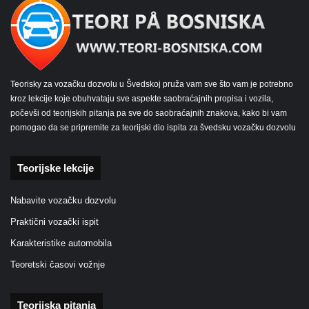
Teorisky za vozačku dozvolu u Švedskoj pruža vam sve što vam je potrebno
kroz lekcije koje obuhvataju sve aspekte saobraćajnih propisa i vozila,
počevši od teorijskih pitanja pa sve do saobraćajnih znakova, kako bi vam
pomogao da se pripremite za teorijski dio ispita za švedsku vozačku dozvolu
Teorijske lekcije
Nabavite vozačku dozvolu
Praktični vozački ispit
Karakteristike automobila
Teoretski časovi vožnje
Teorijska pitanja