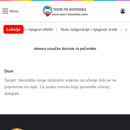
Lo
Menu
m
|
Lekcije
Alkohol i njegovi efekti
|
Auto osiguranje i njegove vrste
|
Auto
obnova vozačke dozvole za početnike
Dom
Savjet: Iskoristite svoje slobodno vrijeme za učenje dok se ne
pripremite na ispit. Za svaku minutu koju posvetite učenju,
dobijate…