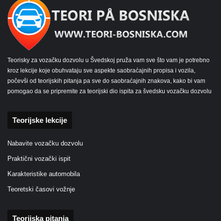
Teorisky za vozačku dozvolu u Švedskoj pruža vam sve što vam je potrebno
kroz lekcije koje obuhvataju sve aspekte saobraćajnih propisa i vozila,
počevši od teorijskih pitanja pa sve do saobraćajnih znakova, kako bi vam
pomogao da se pripremite za teorijski dio ispita za švedsku vozačku dozvolu
Teorijske lekcije
Nabavite vozačku dozvolu
Praktični vozački ispit
Karakteristike automobila
Teoretski časovi vožnje
Teorijska pitanja