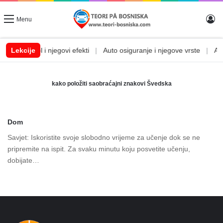
Lo
Menu
m
|
Lekcije
Alkohol i njegovi efekti
|
Auto osiguranje i njegove vrste
|
Auto
kako položiti saobraćajni znakovi Švedska
Dom
Savjet: Iskoristite svoje slobodno vrijeme za učenje dok se ne
pripremite na ispit. Za svaku minutu koju posvetite učenju,
dobijate…