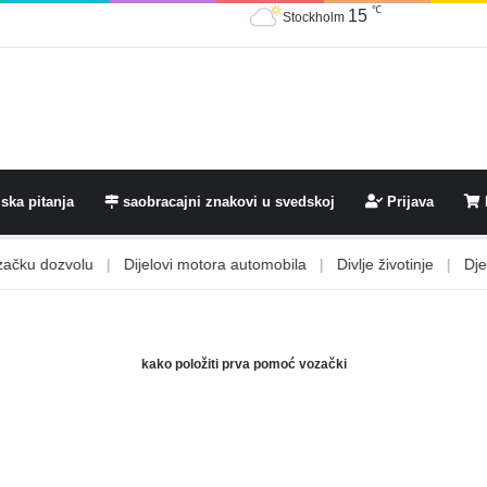
℃
15
Stockholm
ska pitanja
saobracajni znakovi u svedskoj
Prijava
ku dozvolu
|
Dijelovi motora automobila
|
Divlje životinje
|
Djeca i
kako položiti prva pomoć vozački