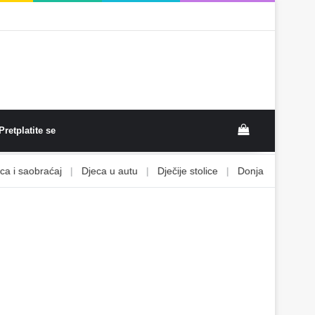
View your sh
Pretplatite se
 saobraćaj
|
Djeca u autu
|
Dječije stolice
|
Donja i gornja zatvor