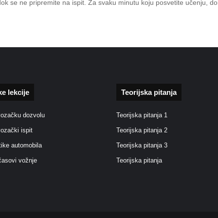
 dok se ne pripremite na ispit. Za svaku minutu koju posvetite učenju, d
ke lekcije
Teorijska pitanja
vozačku dozvolu
Teorijska pitanja 1
vozački ispit
Teorijska pitanja 2
tike automobila
Teorijska pitanja 3
časovi vožnje
Teorijska pitanja