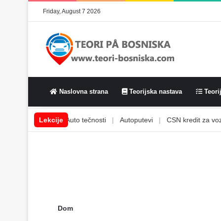
Friday, August 7 2026
Naslovna strana
Teorijska nastava
Teorij
Auto svjetla
Lekcije
|
Auto tečnosti
|
Autoputevi
|
CSN kredit za vozač
Dom