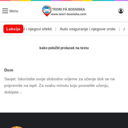
Lo
Menu
m
|
Lekcije
Alkohol i njegovi efekti
|
Auto osiguranje i njegove vrste
|
Auto
kako položiti prolazak na testu
Dom
Savjet: Iskoristite svoje slobodno vrijeme za učenje dok se ne
pripremite na ispit. Za svaku minutu koju posvetite učenju,
dobijate…