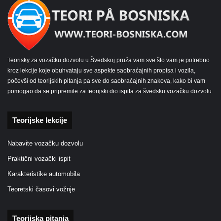
Teorisky za vozačku dozvolu u Švedskoj pruža vam sve što vam je potrebno
kroz lekcije koje obuhvataju sve aspekte saobraćajnih propisa i vozila,
počevši od teorijskih pitanja pa sve do saobraćajnih znakova, kako bi vam
pomogao da se pripremite za teorijski dio ispita za švedsku vozačku dozvolu
Teorijske lekcije
Nabavite vozačku dozvolu
Praktični vozački ispit
Karakteristike automobila
Teoretski časovi vožnje
Teorijska pitanja