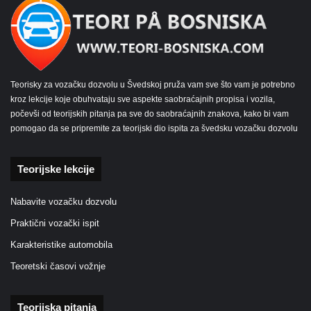
Teorisky za vozačku dozvolu u Švedskoj pruža vam sve što vam je potrebno
kroz lekcije koje obuhvataju sve aspekte saobraćajnih propisa i vozila,
počevši od teorijskih pitanja pa sve do saobraćajnih znakova, kako bi vam
pomogao da se pripremite za teorijski dio ispita za švedsku vozačku dozvolu
Teorijske lekcije
Nabavite vozačku dozvolu
Praktični vozački ispit
Karakteristike automobila
Teoretski časovi vožnje
Teorijska pitanja