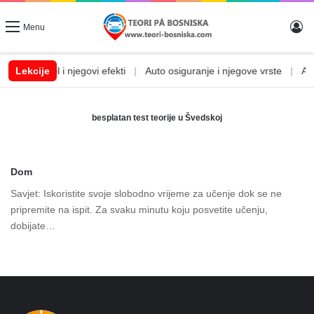
Lo
Menu
m
|
Lekcije
Alkohol i njegovi efekti
|
Auto osiguranje i njegove vrste
|
Auto
besplatan test teorije u Švedskoj
Dom
Savjet: Iskoristite svoje slobodno vrijeme za učenje dok se ne
pripremite na ispit. Za svaku minutu koju posvetite učenju,
dobijate…