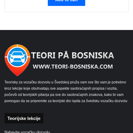
Teorisky za vozačku dozvolu u Švedskoj pruža vam sve što vam je potrebno
kroz lekcije koje obuhvataju sve aspekte saobraćajnih propisa i vozila,
počevši od teorijskih pitanja pa sve do saobraćajnih znakova, kako bi vam
pomogao da se pripremite za teorijski dio ispita za švedsku vozačku dozvolu
Teorijske lekcije
Nabavite vozačku dozvolu