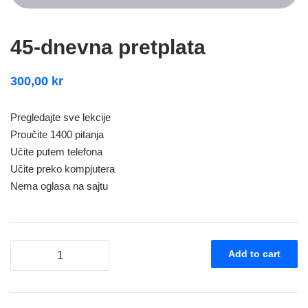
45-dnevna pretplata
300,00
kr
Pregledajte sve lekcije
Proučite 1400 pitanja
Učite putem telefona
Učite preko kompjutera
Nema oglasa na sajtu
45-
Add to cart
dnevna
pretplata
quantity