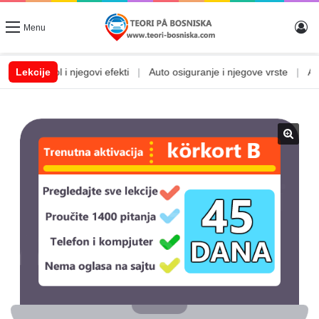
Lo
Menu
Alkohol i njegovi efekti
Lekcije
|
Auto osiguranje i njegove vrste
|
Auto sv