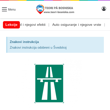
Menu
 efekti
Lekcije
|
Auto osiguranje i njegove vrste
|
Auto svjetla
|
Auto teč
Znakovi instrukcija
Znakovi instrukcija odobreni u Švedskoj