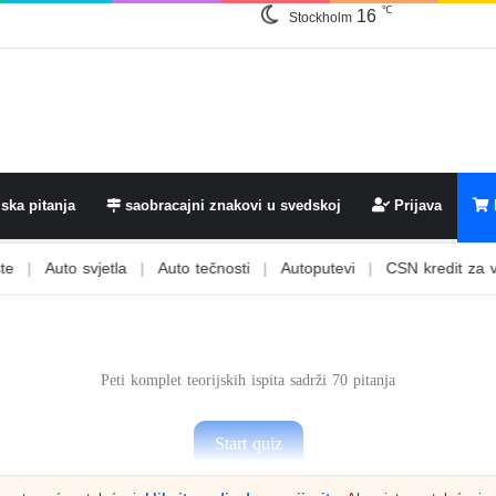
16
℃
Stockholm
ska pitanja
saobracajni znakovi u svedskoj
Prijava
to svjetla
|
Auto tečnosti
|
Autoputevi
|
CSN kredit za vozačku 
Peti komplet teorijskih ispita sadrži 70 pitanja