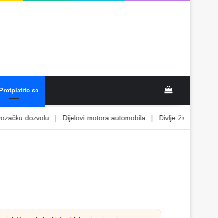
Pretplatite se
dozvolu
|
Dijelovi motora automobila
|
Divlje životinje
|
Djeca i 