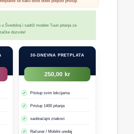
retplatite se kako biste dobili potpuni pristup.
Sledeća grupa
m u Švedskoj i sadrži modele Tuuri pitanja za
ozačke dozvole!
A
30-DNEVNA PRETPLATA
250,00 kr
Pristup svim lekcijama
Pristup 1400 pitanja
saobraćajni znakovi
Računar / Mobilni uređaj