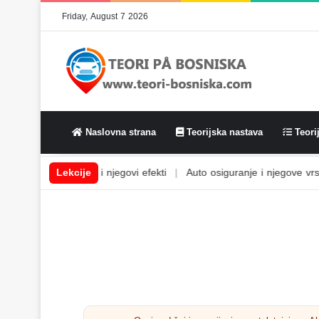
Friday, August 7 2026
Naslovna strana
Teorijska nastava
Teorij
em
|
Alkohol i njegovi efekti
Lekcije
|
Auto osiguranje i njegove vrste
|
Au