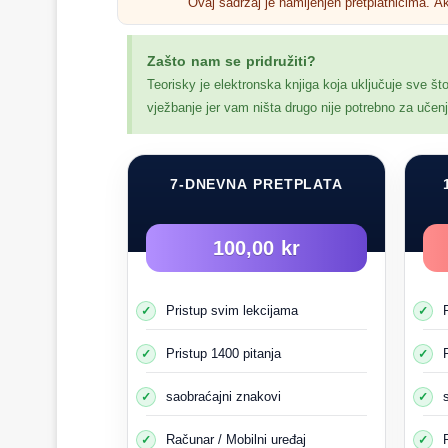
Ovaj sadržaj je namijenjen pretplatnicima. A
Prethodna grupa
Zašto nam se pridružiti?
Teorisky je elektronska knjiga koja uključuje sve št
vježbanje jer vam ništa drugo nije potrebno za uče
7-DNEVNA PRETPLATA
100,00 kr
Pristup svim lekcijama
Pristup 1400 pitanja
saobraćajni znakovi
Računar / Mobilni uređaj