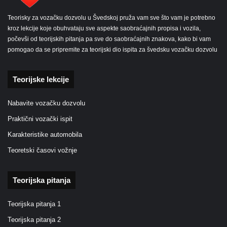
Teorisky za vozačku dozvolu u Švedskoj pruža vam sve što vam je potrebno
kroz lekcije koje obuhvataju sve aspekte saobraćajnih propisa i vozila,
počevši od teorijskih pitanja pa sve do saobraćajnih znakova, kako bi vam
pomogao da se pripremite za teorijski dio ispita za švedsku vozačku dozvolu
Teorijske lekcije
Nabavite vozačku dozvolu
Praktični vozački ispit
Karakteristike automobila
Teoretski časovi vožnje
Teorijska pitanja
Teorijska pitanja 1
Teorijska pitanja 2