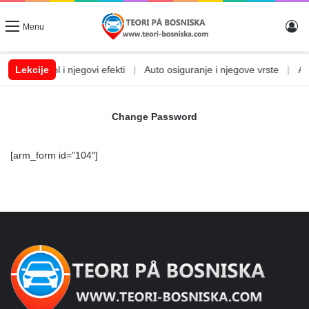
Lo
Menu
m
|
Lekcije
Alkohol i njegovi efekti
|
Auto osiguranje i njegove vrste
|
Auto
Change Password
[arm_form id=”104″]